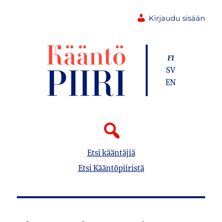
Kirjaudu sisään
FI
SV
EN
Etsi kääntäjiä
Etsi Kääntöpiiristä