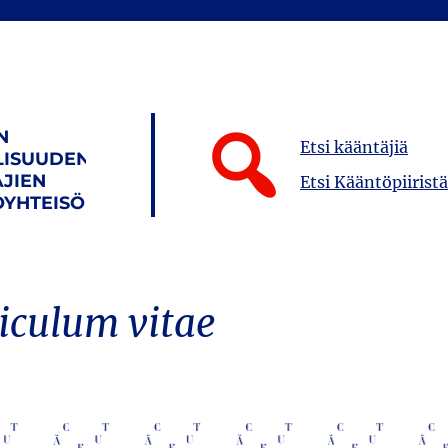
N
Etsi kääntäjiä
LISUUDEN
JIEN
Etsi Kääntöpiiristä
YHTEISÖ