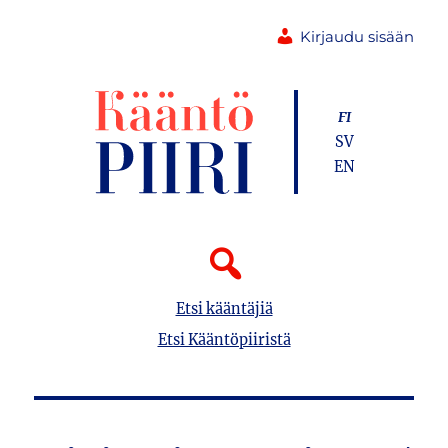
Kirjaudu sisään
FI
SV
EN
Etsi kääntäjiä
Etsi Kääntöpiiristä