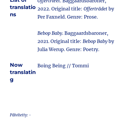
List of
Offertræet
. Baggaardsbaroner,
translatio
2022. Original title:
Offerträdet
by
ns
Per Faxneld. Genre: Prose.
Bebop Baby
. Baggaardsbaroner,
2021. Original title:
Bebop Baby
by
Julia Werup. Genre: Poetry.
Now
Boing Being // Tommi
translatin
g
Päivitetty: -