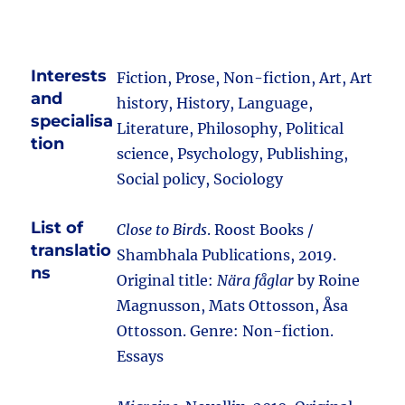
Interests
Fiction, Prose, Non-fiction, Art, Art
and
history, History, Language,
specialisa
Literature, Philosophy, Political
tion
science, Psychology, Publishing,
Social policy, Sociology
List of
Close to Birds
. Roost Books /
translatio
Shambhala Publications, 2019.
ns
Original title:
Nära fåglar
by Roine
Magnusson, Mats Ottosson, Åsa
Ottosson. Genre: Non-fiction.
Essays