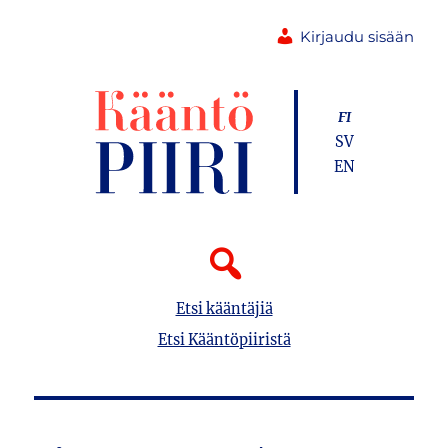
Kirjaudu sisään
FI
SV
EN
Etsi kääntäjiä
Etsi Kääntöpiiristä