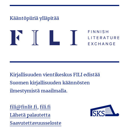
Kääntöpiiriä ylläpitää
Kirjallisuuden vientikeskus FILI edistää
Suomen kirjallisuuden käännösten
ilmestymistä maailmalla.
fili@finlit.fi
,
fili.fi
Lähetä palautetta
Saavutettavuusseloste