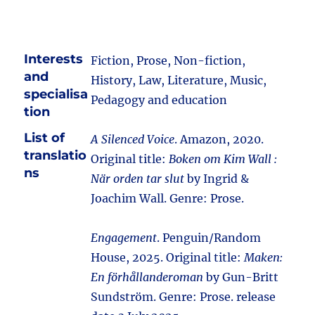
Interests
Fiction, Prose, Non-fiction,
and
History, Law, Literature, Music,
specialisa
Pedagogy and education
tion
List of
A Silenced Voice
. Amazon, 2020.
translatio
Original title:
Boken om Kim Wall :
ns
När orden tar slut
by Ingrid &
Joachim Wall. Genre: Prose.
Engagement
. Penguin/Random
House, 2025. Original title:
Maken:
En förhållanderoman
by Gun-Britt
Sundström. Genre: Prose. release