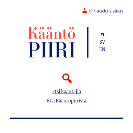
Kirjaudu sisään
FI
SV
EN
Etsi kääntäjiä
Etsi Kääntöpiiristä