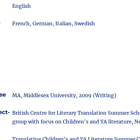
English
e
French, German, Italian, Swedish
ee
MA, Middlesex University, 2009 (Writing)
ect-
British Centre for Literary Translation Summer Scho
group with focus on Children's and YA literature, N
Translating Children's and YA Literature Summer C