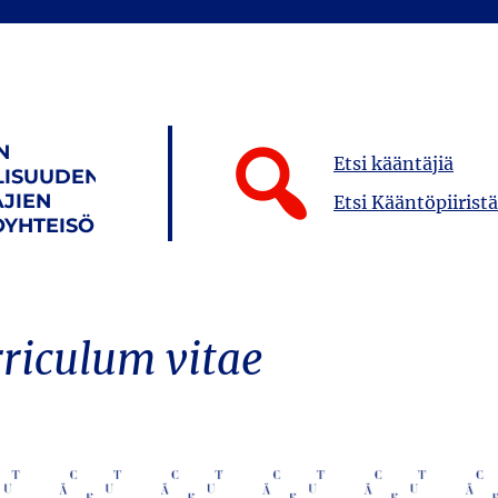
N
Etsi kääntäjiä
LISUUDEN
JIEN
Etsi Kääntöpiiristä
YHTEISÖ