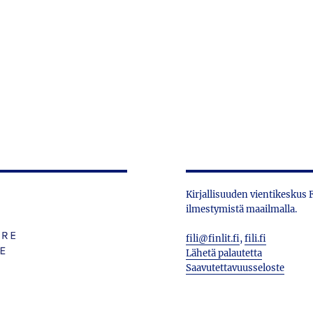
Kirjallisuuden vientikeskus
ilmestymistä maailmalla.
fili@finlit.fi
,
fili.fi
Lähetä palautetta
Saavutettavuusseloste