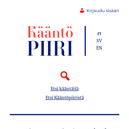
Kirjaudu sisään
FI
SV
EN
Etsi kääntäjiä
Etsi Kääntöpiiristä