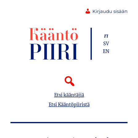
Kirjaudu sisään
FI
SV
EN
Etsi kääntäjiä
Etsi Kääntöpiiristä