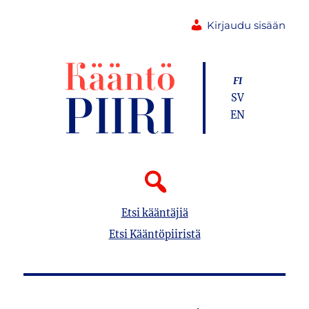
Kirjaudu sisään
FI
SV
EN
Etsi kääntäjiä
Etsi Kääntöpiiristä