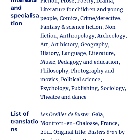
Interests
Fiction, Prose, Poetry, Drama,
and
Literature for children and young
specialisa
people, Comics, Crime/detective,
tion
Fantasy & science fiction, Non-
fiction, Anthropology, Archeology,
Art, Art history, Geography,
History, Language, Literature,
Music, Pedagogy and education,
Philosophy, Photography and
movies, Political science,
Psychology, Publishing, Sociology,
Theatre and dance
List of
Les Oreilles de Buster
. Gaïa,
translatio
Montfort-en-Chalosse, France,
ns
2011. Original title:
Busters öron
by