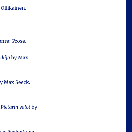
 Ollikainen.
nre: Prose.
ukija
by Max
y Max Seeck.
:
Pietarin valot
by
ensäpahoittajan