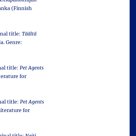
anka (Finnish
nal title:
Täältä
a. Genre:
al title:
Pet Agents
erature for
al title:
Pet Agents
iterature for
inal title:
Neiti