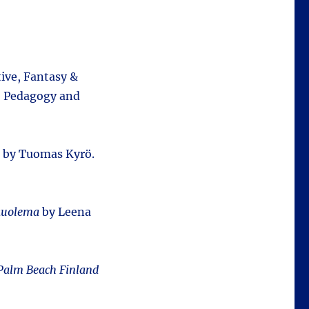
tive, Fantasy &
c, Pedagogy and
by Tuomas Kyrö.
kuolema
by Leena
Palm Beach Finland