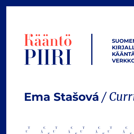
SUOME
KIRJAL
KÄÄNTÄ
VERKKO
Ema Stašová