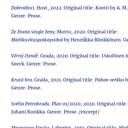
Dobrodinci
. Host, 2022. Original title:
Kontti
by A. M.
Genre: Prose.
Ze života single ženy
. Motto, 2020. Original title:
Mielikuvituspoikaystävä
by Henriikka Rönkkönen. Ge
Věrný čtenář
. Grada, 2020. Original title:
Uskollinen l
Seeck. Genre: Prose.
Krutá hra
. Grada, 2021. Original title:
Pahan verkko
b
Genre: Prose.
Světla Petrohradu
. Plav 01/2020, 2020. Original title
Juhani Konkka. Genre: Prose. /excerpt/
Mrzoutovo Finsko
. Labyrint, 2019. Original title:
Miel