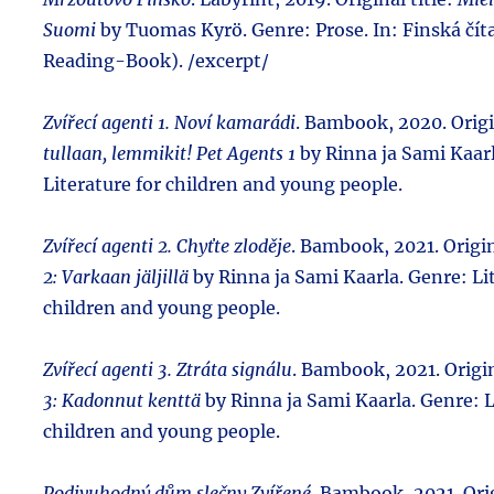
Suomi
by Tuomas Kyrö. Genre: Prose. In: Finská čít
Reading-Book). /excerpt/
Zvířecí agenti 1. Noví kamarádi
. Bambook, 2020. Origi
tullaan, lemmikit! Pet Agents 1
by Rinna ja Sami Kaarl
Literature for children and young people.
Zvířecí agenti 2. Chyťte zloděje
. Bambook, 2021. Origin
2: Varkaan jäljillä
by Rinna ja Sami Kaarla. Genre: Lit
children and young people.
Zvířecí agenti 3. Ztráta signálu
. Bambook, 2021. Origin
3: Kadonnut kenttä
by Rinna ja Sami Kaarla. Genre: L
children and young people.
Podivuhodný dům slečny Zvířené
. Bambook, 2021. Orig