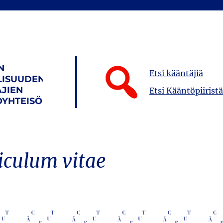
N
Etsi kääntäjiä
LISUUDEN
JIEN
Etsi Kääntöpiiristä
YHTEISÖ