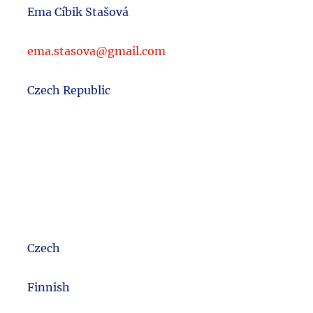
Ema Cíbik Stašová
ema.stasova@gmail.com
Czech Republic
Czech
m
Finnish