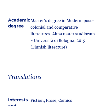
Academic
Master's degree in Modern, post-
degree
colonial and comparative
literatures, Alma mater studiorum
- Università di Bologna, 2015
(Finnish literature)
Translations
Interests
Fiction, Prose, Comics
and