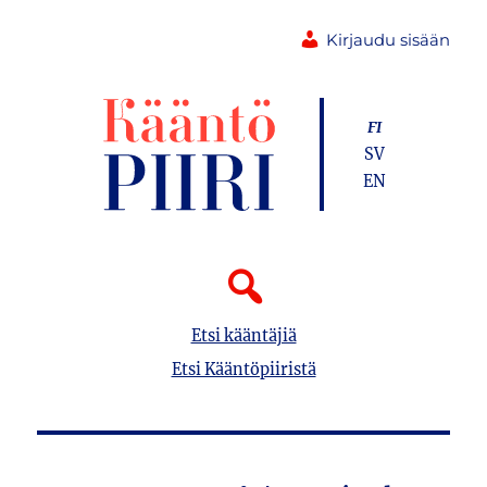
Kirjaudu sisään
FI
SV
EN
Etsi kääntäjiä
Etsi Kääntöpiiristä