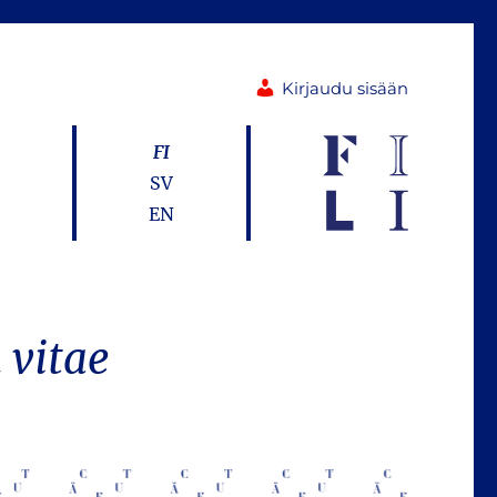
Kirjaudu sisään
FI
SV
EN