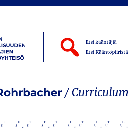
N
Etsi kääntäjiä
LISUUDEN
JIEN
Etsi Kääntöpiiristä
YHTEISÖ
-Rohrbacher