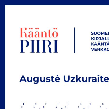
SUOME
KIRJAL
KÄÄNTÄ
VERKKO
Augustė Uzkurait