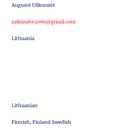
Augustė Užkuraitė
uzkuraite2000@gmail.com
Lithuania
Lithuanian
m
Finnish, Finland Swedish