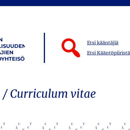
N
Etsi kääntäjiä
LISUUDEN
JIEN
Etsi Kääntöpiiristä
YHTEISÖ
e