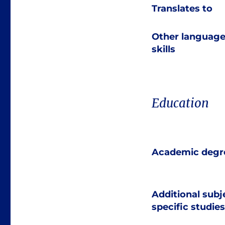
Translates to
Other languag
skills
Education
Academic degr
Additional subj
specific studies