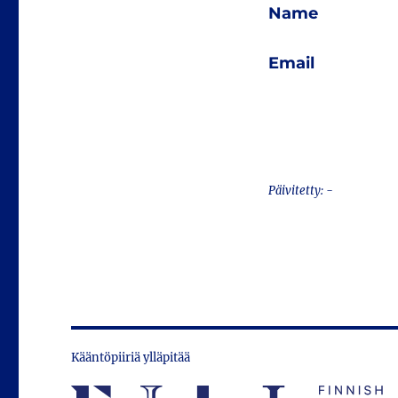
Name
Email
Päivitetty: -
Kääntöpiiriä ylläpitää