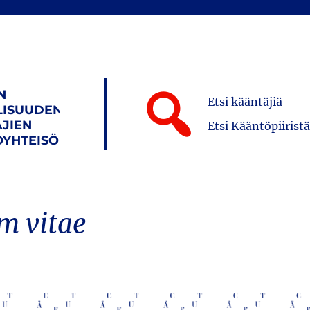
N
Etsi kääntäjiä
LISUUDEN
JIEN
Etsi Kääntöpiiristä
YHTEISÖ