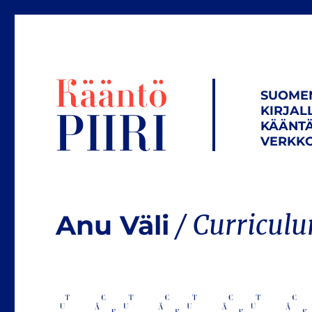
SUOME
KIRJAL
KÄÄNTÄ
VERKKO
Anu Väli