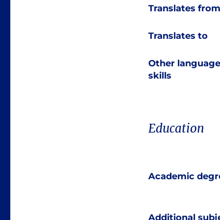
Translates fro
Translates to
Other languag
skills
Education
Academic degr
Additional subj