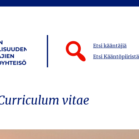
N
Etsi kääntäjiä
LISUUDEN
JIEN
Etsi Kääntöpiiristä
YHTEISÖ