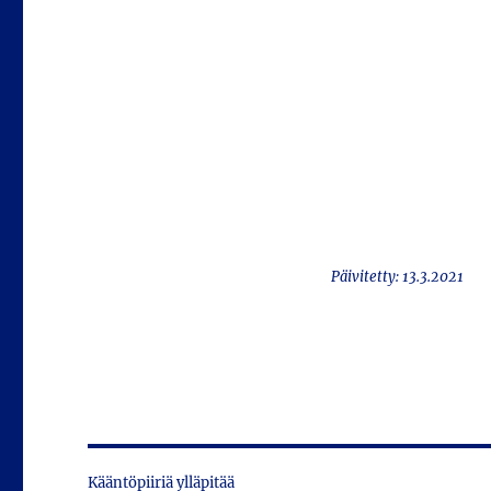
Päivitetty: 13.3.2021
Kääntöpiiriä ylläpitää