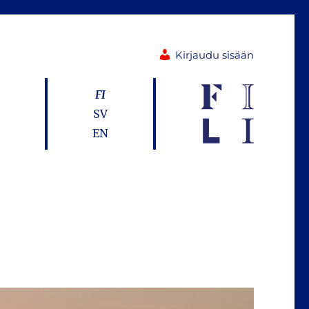
Kirjaudu sisään
FI
SV
EN