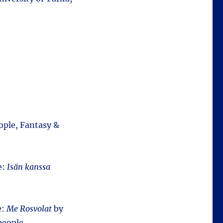
eople, Fantasy &
e:
Isän kanssa
e:
Me Rosvolat
by
people.