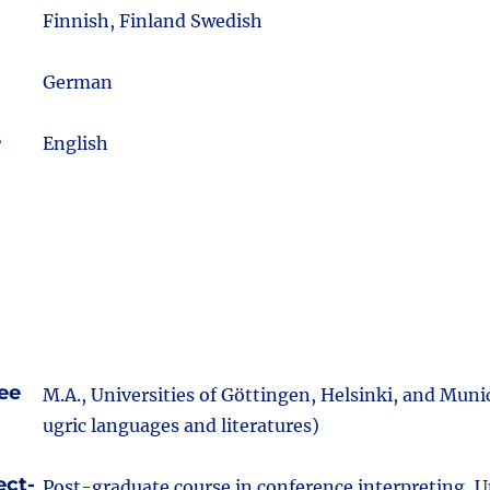
m
Finnish, Finland Swedish
German
e
English
ee
M.A., Universities of Göttingen, Helsinki, and Mun
ugric languages and literatures)
ect-
Post-graduate course in conference interpreting, U