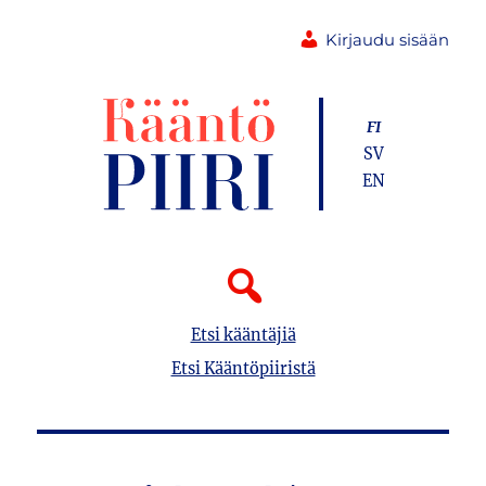
Kirjaudu sisään
FI
SV
EN
Etsi kääntäjiä
Etsi Kääntöpiiristä