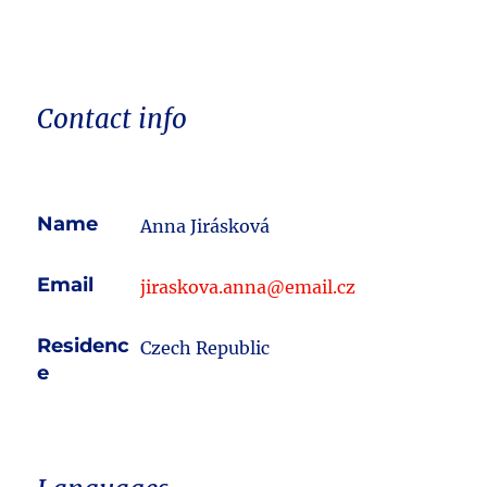
Contact info
Name
Anna Jirásková
Email
jiraskova.anna@email.cz
Residenc
Czech Republic
e