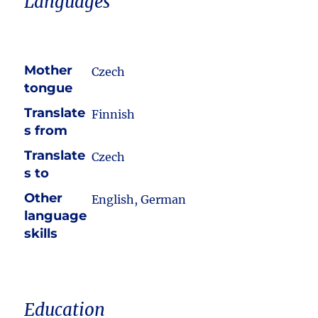
Languages
Mother
Czech
tongue
Translate
Finnish
s from
Translate
Czech
s to
Other
English, German
language
skills
Education