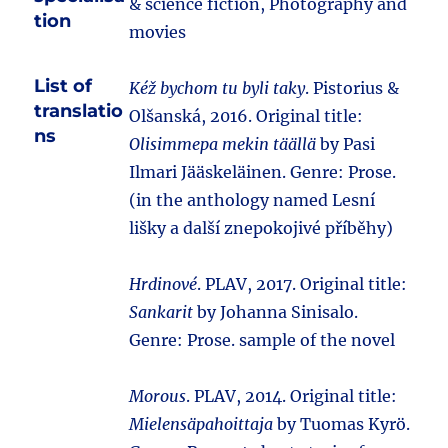
& science fiction, Photography and
tion
movies
List of
Kéž bychom tu byli taky
. Pistorius &
translatio
Olšanská, 2016. Original title:
ns
Olisimmepa mekin täällä
by Pasi
Ilmari Jääskeläinen. Genre: Prose.
(in the anthology named Lesní
lišky a další znepokojivé příběhy)
Hrdinové
. PLAV, 2017. Original title:
Sankarit
by Johanna Sinisalo.
Genre: Prose. sample of the novel
Morous
. PLAV, 2014. Original title:
Mielensäpahoittaja
by Tuomas Kyrö.