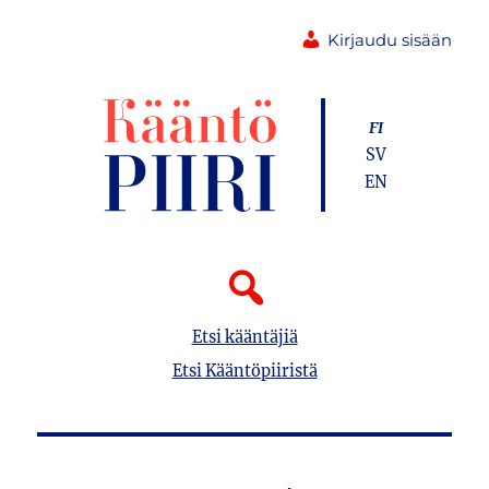
Kirjaudu sisään
FI
SV
EN
Etsi kääntäjiä
Etsi Kääntöpiiristä