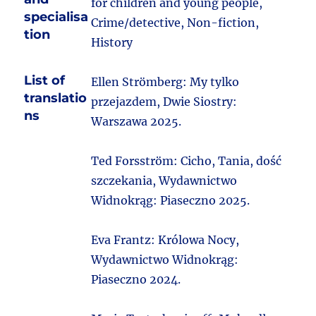
for children and young people,
specialisa
Crime/detective, Non-fiction,
tion
History
List of
Ellen Strömberg: My tylko
translatio
przejazdem, Dwie Siostry:
ns
Warszawa 2025.
Ted Forsström: Cicho, Tania, dość
szczekania, Wydawnictwo
Widnokrąg: Piaseczno 2025.
Eva Frantz: Królowa Nocy,
Wydawnictwo Widnokrąg:
Piaseczno 2024.