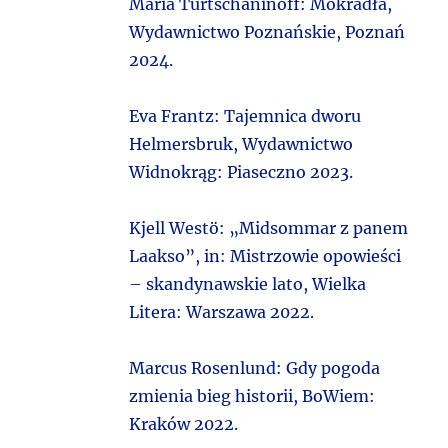
Maria Turtschaninoff: Mokradła,
Wydawnictwo Poznańskie, Poznań
2024.
Eva Frantz: Tajemnica dworu
Helmersbruk, Wydawnictwo
Widnokrąg: Piaseczno 2023.
Kjell Westö: „Midsommar z panem
Laakso”, in: Mistrzowie opowieści
– skandynawskie lato, Wielka
Litera: Warszawa 2022.
Marcus Rosenlund: Gdy pogoda
zmienia bieg historii, BoWiem:
Kraków 2022.